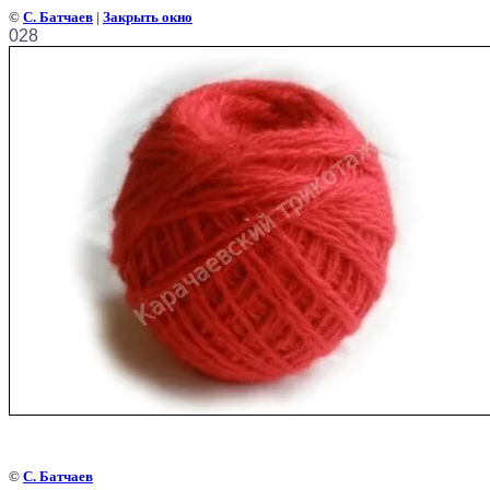
©
С. Батчаев
|
Закрыть окно
028
©
С. Батчаев